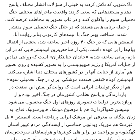
تاک‌شویی که تلاش کردند به خیلی از سؤالات اقشار مختلف پاسخ
دهد و مستندهایی که سعی کردند واقعیت ماجراهای مختلف جنگ
تحمیلی سوم را واکاوی کنند و در قاب تصویر به مخاطب عرضه کنند،
از جمله برنامه‌هایی هستند که در خلال جنگ تحمیلی سوم منتشر
شدند. شناخت بهتر جنگ با انیمه‌های کارتونی بنابر روایت آنا،
انیمیشن‌هایی که در جنگ ۴۰ روزه اخیر ساخته شد، بخشی از انتقال
پیام‌ها را بر عهده داشت. یکی از شاخص‌ترین انیمیشن‌هایی که در این
بازه زمانی ساخته شده، «خاندان جنایتکاران» است که روایتی نمادین
از جنایات آمریکا و رژیم صهیونیستی را به تصویر کشیده و روی تصویر
هم آماری از جنایت آنها را در کشورهای مختلف دنیا اشاره می‌کند.
انیمیشن کوتاه «نقش صنعت موشکی ایران در جنگ تحمیلی سوم»
هم از دیگر تولیدات ایرانی است که روایت‌گر نقش این صنعت در
بازدارندگی و پاسخ نظامی کشورمان در جنگ اخیر بوده و از
پربازدیدترین تولیدات تصویری روزهای اول جنگ محسوب می‌شود.
انیمیشن «هواگردان» هم با موضوع موشک هایپرسونیک فتاح، به
زبان بچگانه به معرفی این موشک ایرانی پرداخته است. انیمیشن «ایل
غیرت» هم موزیک ویدئویی حماسی از ایستادگی مردم غیور استان
کهگیلویه و بویراحمد در برابر هلی کوپترها و هواپیماهای سوخت‌رسان
دشمن آمریکایی صهیونیستی است. انیمیشن «نبرد آخر» هم روایتی