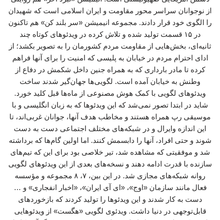
از نوجوانان سراسر محور مقاومت و ایران اسلامی است که شهیدان
را الگوی خود قرار دادند. مجموعه انیمیشن «سر بلند کن» هم تاکنون
در ۱۵ قسمت تولید شده و تلاش کرده در ویدئوهای کوتاه چند
ثانیه‌ای، بخش‌هایی از مقاومت مردم کشورمان را به تصویر بکشد؛ از
ادای احترام مردم در خیابان به پلیسی که امنیت را برای آنها فراهم
کرده تا مادر بارداری که به همراه جنین داخل شکمش در دفاع از
وطنش به خیابان آمده است. لگویی‌ها جهان‌گیر شدند ساخت
ویدئوهای لگویی با کمک هوش مصنوعی از ماه‌ها قبل کلید خورد.
شاید در ابتدا تصور نمی‌شد که این ویدئوها که به زبان انگلیسی و با
موسیقی رپ همراه هستند و مخاطب هدف آنها، جوانان غربی‌اند، تا
این اندازه وایرال و در شبکه‌های مختلف اجتماعی دست به دست
شوند و حتی افراد، آنها را دابسمش کنند. اما اولین گام‌ها که برداشته
شد و موفقیتی که مشاهده شد، تیر خلاصی بود برای این که تیم‌های
سازنده با قدرت ادامه دهند و نسخه‌های بعدی از این ویدئوهای لگویی
روانه شبکه‌های مجازی شد. در این بین، ۷، ۸ مجموعه و مؤسسه
فعال مانند سازمان «اوج»، «ای آی ایران»، «اخبار انفجاری» و …
دست به کار شدند و این ویدئوها را تولید کردند که بازخوردهای
قابل‌توجهی در دنیا داشت. ویدئوی لگویی «هگست» از ویدئوهایی