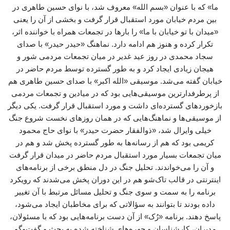
ما» که با عنوان «بسم الله» معروف شد، با نوای حسین طاهری در
بین مردم خیابان مورد استقبال قرار گرفت و بخشی از آن را یعنی
«میدان با تو خیابان با ما» را بارها در تجمعات همراه با خواننده اثر،
تکرار کرده و هنوز هم ادامه دارد. نماهنگ «حیدر حیدر» با صدای
سجاد محمدی در روز عید غدیر در میان تجمعات مردمی شور و
هیجان زیادی ایجاد کرد و به طور گسترده توسط مردم حاضر در
خیابان گفته می‌شد. موسیقی «الله اکبر» با صدای حسین طاهری هم
از پرطرفدارترین موسیقی‌هایی بود که در میادین و تجمعات مردمی
بازخوردهای گسترده‌ای داشت و مورد استقبال قرار گرفت. یکی دیگر
از موسیقی‌ها و نماهنگ‌هایی که در همان روزهای نخست شروع جنگ
خیلی وایرال شد، «ذوالفقار حضرت حیدر» با نوای حاج محمود
کریمی بود که هم از رسانه‌ها به طور گسترده پخش شد و هم در
میان تجمعات بسیار مورد استقبال مردم حاضر در میدان قرار گرفت
و آن را می‌خواندند. تحلیل جنگ در دل منطق برخی از برنامه‌های
اینترنتی در قالب تاک‌شو هم در این دوران پخش می‌شدند که رویکرد
برنامه را به سمت و سوی جنگ و تحلیل مسائل مرتبط با آن تغییر
داده بودند تا بتوانند به سؤالاتی که برای مخاطبان ایجاد می‌شود،
پاسخ دهند. برنامه «رُک» از آن دست برنامه‌هایی بود که با مسئولان،
مدیران، کارشناسان و چهره‌های شناخته شده به بحث و گفت‌وگو