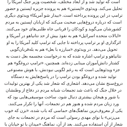
است که تولید شد و از ابعاد مختلف، شخصیت وزیر جنگ آمریکا را
تحلیل می‌کند. ویدئوی «اپستین» هم به پرونده جزیره اپستین و حضور
ترامپ در این پرونده پرداخته است. «بیدار شو آمریکا» ویدئوی دیگری
است که درباره دروغ‌هایی صحبت می‌کند که اربابان اپستین به مردم
کشورشان می‌گوید و کودکان را قربانی جاه طلبی‌های خود می‌کنند.
«ایالات متحده اسرائیل» هم به نفوذ بیش از حد نتانیاهو در آمریکا و
اثرگذاری او بر ترامپ پرداخته تا جایی که ترامپ کلید آمریکا را به او
تحویل می‌دهد. در ویدئوی «مبارزه با بعل» هم به بله‌قربان‌گویی
نتانیاهو و ترامپ اشاره شده که به درخواست مجسمه بعل دست به
کشتار دانش‌آموزان مینابی زده‌اند. همچنین، «ترامپ دروغگو» هم
جزء ویدئوهایی است که به رغم لگویی نبودنش، با هوش مصنوعی
تولید شده و دروغگو بودن ترامپ را در پاسخ‌هایش به دستگاه
دروغ‌سنج نشان می‌دهد. اشعاری که شعار شد یکی از بهترین تولیدات
در خلال جنگ که باعث شد تجمعات شبانه مردم در دفاع از وطنشان
با شور و هیجان بیشتری دنبال شود، ساخت موسیقی‌هایی بود که
ورد زبان مردم شده و هنوز هم در تجمعات، آنها را تکرار می‌کنند.
یکی از معروف‌ترین نماهنگ‌های حماسی که باب شده، «بزن که خوب
می‌زنی» با نوای مهدی رسولی است که مردم در تجمعات به جای
شعار از آن استفاده می‌کنند. بعد از آن، نماهنگ «میدان با تو خیابان با