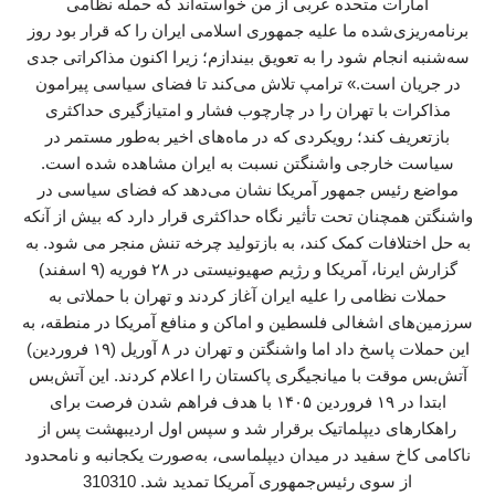
امارات متحده عربی از من خواسته‌اند که حمله نظامی
برنامه‌ریزی‌شده ما علیه جمهوری اسلامی ایران را که قرار بود روز
سه‌شنبه انجام شود را به تعویق بیندازم؛ زیرا اکنون مذاکراتی جدی
در جریان است.» ترامپ تلاش می‌کند تا فضای سیاسی پیرامون
مذاکرات با تهران را در چارچوب فشار و امتیازگیری حداکثری
بازتعریف کند؛ رویکردی که در ماه‌های اخیر به‌طور مستمر در
سیاست خارجی واشنگتن نسبت به ایران مشاهده شده است.
مواضع رئیس جمهور آمریکا نشان می‌دهد که فضای سیاسی در
واشنگتن همچنان تحت تأثیر نگاه حداکثری قرار دارد که بیش از آنکه
به حل اختلافات کمک کند، به بازتولید چرخه تنش منجر می شود. به
گزارش ایرنا، آمریکا و رژیم صهیونیستی در ۲۸ فوریه (۹ اسفند)
حملات نظامی را علیه ایران آغاز کردند و تهران با حملاتی به
سرزمین‌های اشغالی فلسطین و اماکن و منافع آمریکا در منطقه، به
این حملات پاسخ داد اما واشنگتن و تهران در ۸ آوریل (۱۹ فروردین)
آتش‌بس موقت با میانجیگری پاکستان را اعلام کردند. این آتش‌بس
ابتدا در ۱۹ فروردین ۱۴۰۵ با هدف فراهم شدن فرصت برای
راهکارهای دیپلماتیک برقرار شد و سپس اول اردیبهشت پس از
ناکامی کاخ سفید در میدان دیپلماسی، به‌صورت یکجانبه و نامحدود
از سوی رئیس‌جمهوری آمریکا تمدید شد. 310310