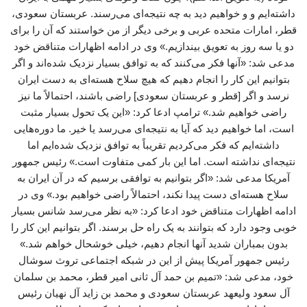
داشته‌ایم و و خواهیم دید به چه نتیجه‌ای می‌رسند. عربستان سعودی،
قطر، امارات متحده عربی و برخی دیگر از من خواستند که آن را برای
دو یا سه روز به تعویق بیندازیم.» وی در ادامه اظهارات متناقض خود
مدعی شد: «آنها فکر می‌کنند که به توافق بسیار نزدیک شده‌اند و اگر
بتوانیم این کار را انجام دهیم که هیچ سلاح هسته‌ای به دست ایران
نرسد و اگر [قطر و عربستان سعودی] راضی باشند، احتمالاً ما نیز
راضی خواهیم شد.» ترامپ ادعا کرد: «این یک تحول بسیار مثبت
است، اما خواهیم دید که آیا به نتیجه‌ای می‌رسد یا خیر. ما دوره‌هایی
داشته‌ایم که فکر می‌کردیم تقریباً به توافق نزدیک شده‌ایم اما
نتیجه‌ای نداشته است. اما این بار کمی متفاوت است.» رئیس جمهور
آمریکا مدعی شد: «اگر بتوانیم به توافقی برسیم که در آن ایران به
سلاح هسته‌ای دست پیدا نکند، احتمالاً راضی خواهیم بود.» وی در
ادامه اظهارات متناقض خود ادعا کرد: «به نظر می‌رسد شانس بسیار
خوبی وجود دارد که بتوانند به یک راه‌ حل برسند. اگر بتوانیم این کار را
بدون بمباران شدید آنها انجام دهیم، خیلی خوشحال خواهم شد.»
رئیس جمهور آمریکا پیش از این در شبکه اجتماعی تروث سوشال
خود، مدعی شد: «تمیم بن حمد آل ثانی امیر قطر، محمد بن سلمان
آل سعود ولیعهد عربستان سعودی و محمد بن زاید آل نهیان رئیس