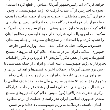
خواهد کرد؟»، اما رئیس‌جمهور آمریکا «تماس را قطع کرده است.»
تحولات اخیر پس از آن شدت گرفت که رژیم صهیونیستی با وجود
برقراری آتش‌بس، مناطقی از جنوب بیروت از جمله ضاحیه را هدف
حمله قرار داد. فرمانده قرارگاه حضرت خاتم‌الانبیا (ص) در بیانیه‌ای
اعلام کرد که رژیم متجاوز صهیونیستی با چراغ سبز و حمایت آمریکا و
سکوت مجامع بین‌المللی، شرارت‌های خود علیه مردم مظلوم لبنان
را تشدید کرده و با استفاده از سلاح‌های ممنوعه از جمله بمب‌های
فسفری، مرتکب جنایات جنگی شده است. وزارت امور خارجه
جمهوری اسلامی ایران نیز در بیانیه‌ای اعلام کرد که نیروهای مسلح
کشورمان، پس از نقض مکرر آتش‌بس ۱۹ فروردین و تکرار اقدامات
تجاوزکارانه رژیم صهیونیستی علیه لبنان و ایران، از جمله همدستی با
ارتش تروریستی آمریکا در حملات اخیر به کشتی‌ها و اهداف ایرانی و
نیز راهزنی دریایی علیه ملت ایران، در چارچوب حق ذاتی دفاع
مشروع وفق ماده ۵۱ منشور سازمان ملل متحد، چند هدف نظامی را
در شمال سرزمین‌های اشغالی فلسطین هدف قرار دادند. قرارگاه
مرکزی حضرت خاتم‌الانبیا (ص) سپس اعلام کرد که نیروهای مسلح
مقتدر جمهوری اسلامی ایران «در راستای حمایت از مردم مظلوم
لبنان، پاسخی دردناک» به رژیم صهیونیستی داده‌اند و بر همین